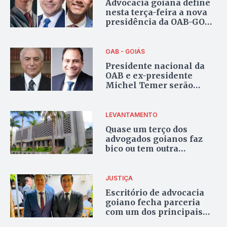
Advocacia goiana define
nesta terça-feira a nova
presidência da OAB-GO
em votação on-line
OAB - GOIÁS
Presidente nacional da
OAB e ex-presidente
Michel Temer serão
palestrantes na
Conferência Estadual da
Advocacia de Goiás
LEVANTAMENTO
Quase um terço dos
advogados goianos faz
bico ou tem outra
atividade, revela
levantamento da
advocacia
JUSTIÇA
Escritório de advocacia
goiano fecha parceria
com um dos principais
tributaristas do país