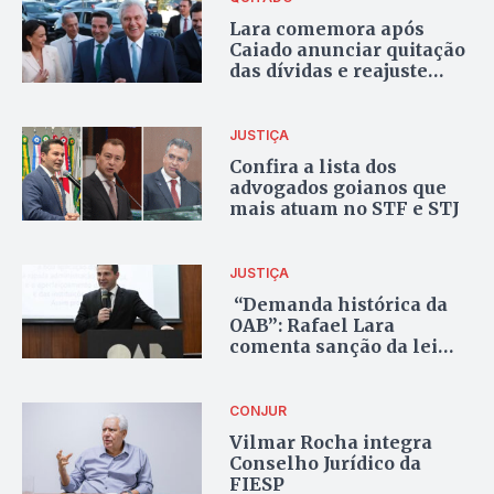
Lara comemora após
Caiado anunciar quitação
das dívidas e reajuste
para advocacia dativa:
“Reconhecimento do
trabalho”
JUSTIÇA
Confira a lista dos
advogados goianos que
mais atuam no STF e STJ
JUSTIÇA
“Demanda histórica da
OAB”: Rafael Lara
comenta sanção da lei
“Custas Zero para a
Advocacia”
CONJUR
Vilmar Rocha integra
Conselho Jurídico da
FIESP