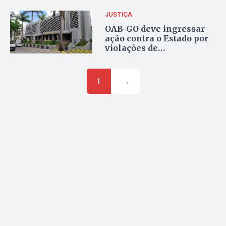
JUSTIÇA
OAB-GO deve ingressar
ação contra o Estado por
violações de
prerrogativas da
advocacia
1
→