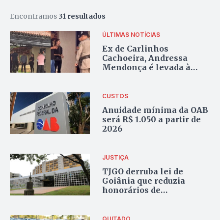
Encontramos
31 resultados
ÚLTIMAS NOTÍCIAS
Ex de Carlinhos
Cachoeira, Andressa
Mendonça é levada à
Central de Flagrantes
após confusão em
escritório de advocacia
CUSTOS
Anuidade mínima da OAB
será R$ 1.050 a partir de
2026
JUSTIÇA
TJGO derruba lei de
Goiânia que reduzia
honorários de
sucumbência em
execuções fiscais
QUITADO