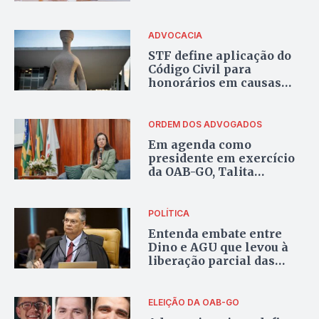
ADVOCACIA
STF define aplicação do
Código Civil para
honorários em causas
privadas
ORDEM DOS ADVOGADOS
Em agenda como
presidente em exercício
da OAB-GO, Talita
Hayasaki abre evento em
celebração à atuação das
mulheres na advocacia
POLÍTICA
Entenda embate entre
Dino e AGU que levou à
liberação parcial das
emendas bloqueadas
ELEIÇÃO DA OAB-GO