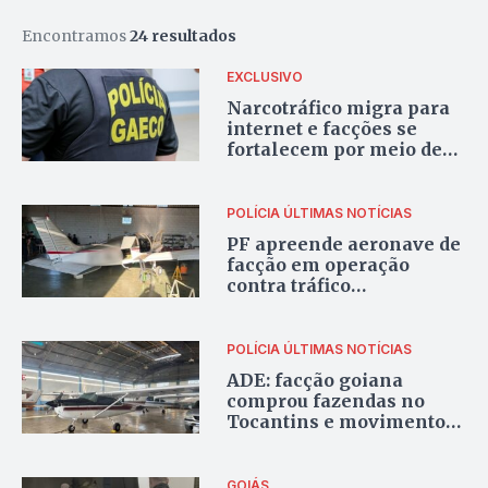
Encontramos
24 resultados
EXCLUSIVO
Narcotráfico migra para
internet e facções se
fortalecem por meio de
redes sociais
POLÍCIA
ÚLTIMAS NOTÍCIAS
PF apreende aeronave de
facção em operação
contra tráfico
internacional de drogas
em Goiás
POLÍCIA
ÚLTIMAS NOTÍCIAS
ADE: facção goiana
comprou fazendas no
Tocantins e movimentou
milhões por meio de
banco criado pelo PCC
GOIÁS