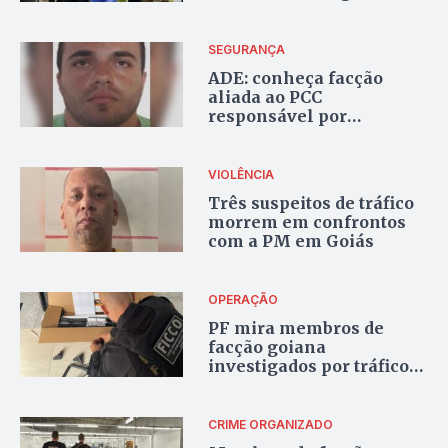
transferidas de Goiás
para presídios federais
SEGURANÇA
ADE: conheça facção
aliada ao PCC
responsável por
homicídios e
movimentação bilionária
com o tráfico de drogas
VIOLÊNCIA
Três suspeitos de tráfico
morrem em confrontos
com a PM em Goiás
OPERAÇÃO
PF mira membros de
facção goiana
investigados por tráfico
de armas em Goiás
CRIME ORGANIZADO