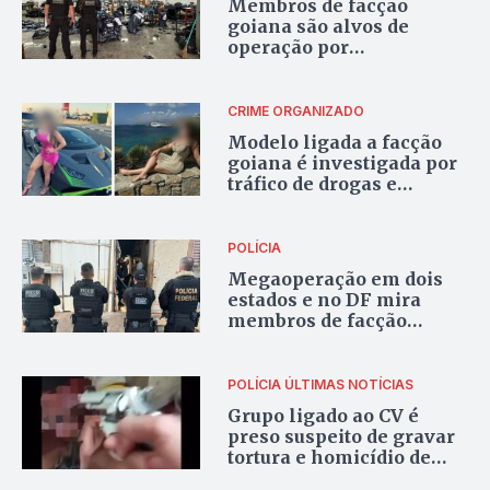
Membros de facção
goiana são alvos de
operação por
movimentar R$ 300
milhões com o tráfico de
cocaína no Centro-Oeste
CRIME ORGANIZADO
Modelo ligada a facção
goiana é investigada por
tráfico de drogas e
lavagem de dinheiro
POLÍCIA
Megaoperação em dois
estados e no DF mira
membros de facção
goiana envolvidos em
resgate de presos
POLÍCIA
ÚLTIMAS NOTÍCIAS
Grupo ligado ao CV é
preso suspeito de gravar
tortura e homicídio de
menor em Uruana