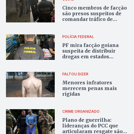
Cinco membros de facção
são presos suspeitos de
comandar tráfico de
drogas em Mineiros
POLÍCIA FEDERAL
PF mira facção goiana
suspeita de distribuir
drogas em estados
brasileiros
FALTOU DIZER
Menores infratores
merecem penas mais
rígidas
CRIME ORGANIZADO
Plano de guerrilha:
lideranças do PCC que
articularam resgate são