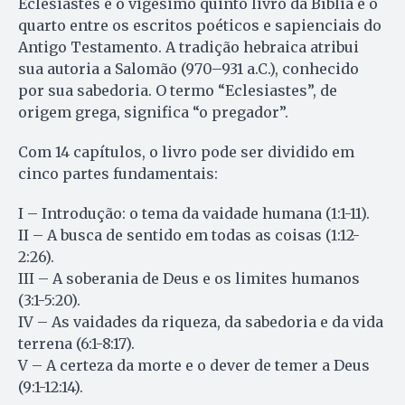
Eclesiastes é o vigésimo quinto livro da Bíblia e o
quarto entre os escritos poéticos e sapienciais do
Antigo Testamento. A tradição hebraica atribui
sua autoria a Salomão (970–931 a.C.), conhecido
por sua sabedoria. O termo “Eclesiastes”, de
origem grega, significa “o pregador”.
Com 14 capítulos, o livro pode ser dividido em
cinco partes fundamentais:
I – Introdução: o tema da vaidade humana (1:1-11).
II – A busca de sentido em todas as coisas (1:12-
2:26).
III – A soberania de Deus e os limites humanos
(3:1-5:20).
IV – As vaidades da riqueza, da sabedoria e da vida
terrena (6:1-8:17).
V – A certeza da morte e o dever de temer a Deus
(9:1-12:14).