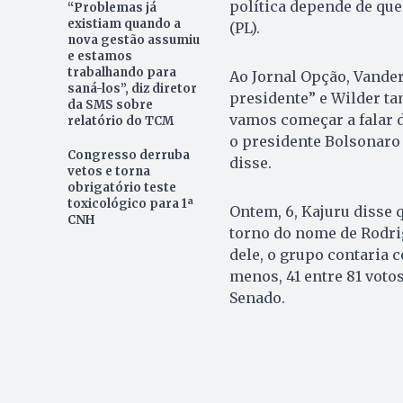
política depende de qu
“Problemas já
existiam quando a
(PL).
nova gestão assumiu
e estamos
trabalhando para
Ao Jornal Opção, Vander
saná-los”, diz diretor
presidente” e Wilder t
da SMS sobre
vamos começar a falar d
relatório do TCM
o presidente Bolsonaro 
Congresso derruba
disse.
vetos e torna
obrigatório teste
toxicológico para 1ª
Ontem, 6, Kajuru disse 
CNH
torno do nome de Rodri
dele, o grupo contaria 
menos, 41 entre 81 voto
Senado.