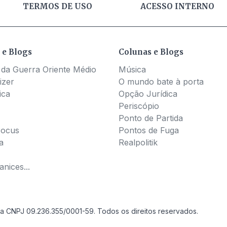
TERMOS DE USO
ACESSO INTERNO
 e Blogs
Colunas e Blogs
 da Guerra Oriente Médio
Música
izer
O mundo bate à porta
ica
Opção Jurídica
Periscópio
Ponto de Partida
Pocus
Pontos de Fuga
a
Realpolitik
nices...
a CNPJ 09.236.355/0001-59. Todos os direitos reservados.