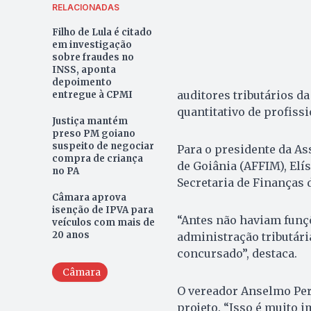
RELACIONADAS
Filho de Lula é citado
em investigação
sobre fraudes no
INSS, aponta
depoimento
auditores tributários d
entregue à CPMI
quantitativo de profissi
Justiça mantém
preso PM goiano
suspeito de negociar
Para o presidente da As
compra de criança
de Goiânia (AFFIM), Elís
no PA
Secretaria de Finanças d
Câmara aprova
isenção de IPVA para
“Antes não haviam funçõ
veículos com mais de
20 anos
administração tributári
concursado”, destaca.
Câmara
O vereador Anselmo Per
projeto. “Isso é muito 