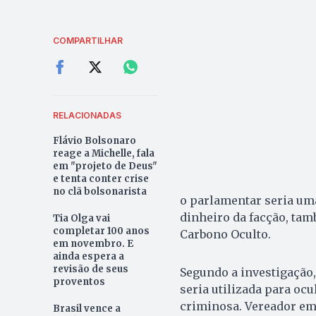
COMPARTILHAR
RELACIONADAS
Flávio Bolsonaro
reage a Michelle, fala
em "projeto de Deus"
e tenta conter crise
no clã bolsonarista
o parlamentar seria uma
dinheiro da facção, ta
Tia Olga vai
completar 100 anos
Carbono Oculto.
em novembro. E
ainda espera a
revisão de seus
Segundo a investigação
proventos
seria utilizada para oc
criminosa. Vereador em 
Brasil vence a