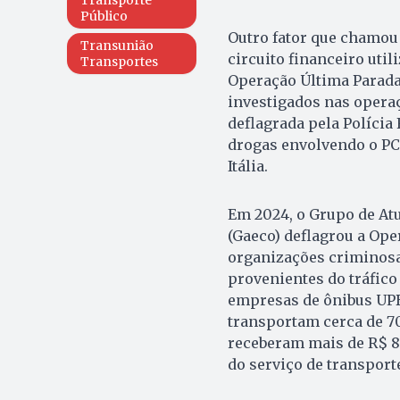
Transporte
Público
Outro fator que chamou a
Transunião
circuito financeiro util
Transportes
Operação Última Parada
investigados nas operaç
deflagrada pela Polícia 
drogas envolvendo o PC
Itália.
Em 2024, o Grupo de At
(Gaeco) deflagrou a Ope
organizações criminosas
provenientes do tráfico
empresas de ônibus UPB
transportam cerca de 70
receberam mais de R$ 80
do serviço de transport