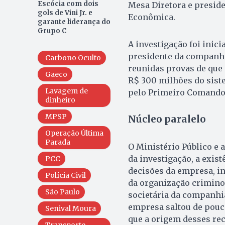
Escócia com dois
Mesa Diretora e preside
gols de Vini Jr. e
Econômica.
garante liderança do
Grupo C
A investigação foi inici
presidente da companhi
Carbono Oculto
reunidas provas de que
Gaeco
R$ 300 milhões do siste
Lavagem de
pelo Primeiro Comando d
dinheiro
MPSP
Núcleo paralelo
Operação Última
Parada
O Ministério Público e 
da investigação, a exis
PCC
decisões da empresa, in
Polícia Civil
da organização crimino
São Paulo
societária da companhia
empresa saltou de pouc
Senival Moura
que a origem desses rec