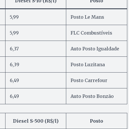
Diesel S-10 (R$/l)
Posto
5,99
Posto Le Mans
5,99
FLC Combustíveis
6,37
Auto Posto Igualdade
6,39
Posto Luzitana
6,49
Posto Carrefour
6,49
Auto Posto Bonzão
Diesel S-500 (R$/l)
Posto