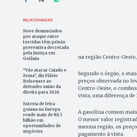
RELACIONADAS
Nove denunciados
por ataque entre
torcidas têm prisão
preventiva decretada
pela Justiça em
na região Centro-Oeste, 
Goiânia
“Vão atacar Caiado e
Segundo o órgão, o eta
Zema”, diz Flávio
preços observada no le
Bolsonaro ao
defender união da
Centro-Oeste, o combust
direita para 2026
vista, uma diferença de 
Estreia de feira
goiana na Europa
A gasolina comum mais 
rende mais de R$ 1
O menor valor registrad
bilhão em
oportunidades de
mesma região, os preços
negócios
pagamento à vista.