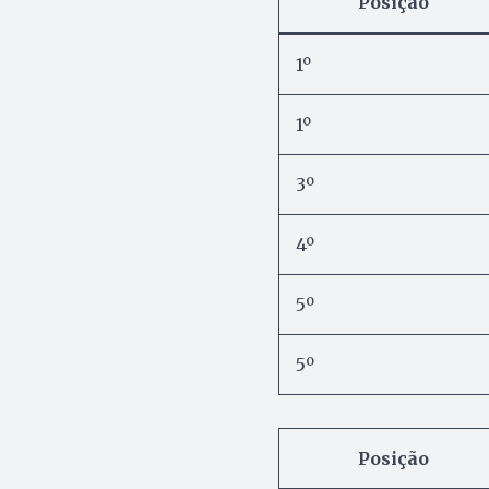
Posição
1º
1º
3º
4º
5º
5º
Posição