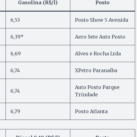
Gasolina (R$/l)
Posto
6,53
Posto Show 5 Avenida
6,39*
Aero Sete Auto Posto
6,69
Alves e Rocha Ltda
6,74
XPetro Paranaíba
Auto Posto Parque
6,74
Trindade
6,79
Posto Atlanta