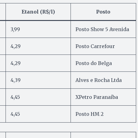
Etanol (R$/l)
Posto
3,99
Posto Show 5 Avenida
4,29
Posto Carrefour
4,29
Posto do Belga
4,39
Alves e Rocha Ltda
4,45
XPetro Paranaíba
4,45
Posto HM 2