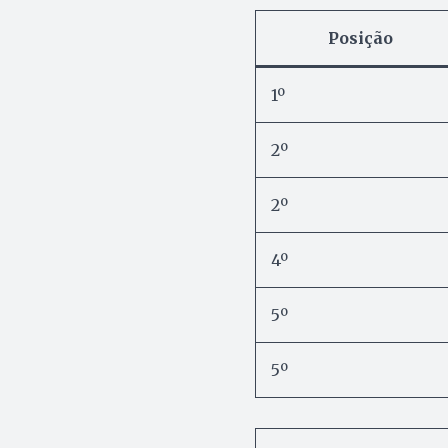
Posição
1º
2º
2º
4º
5º
5º