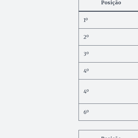
Posição
1º
2º
3º
4º
4º
6º