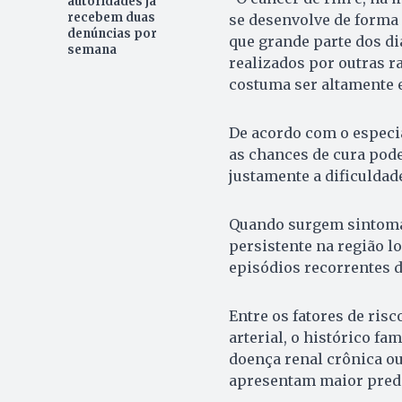
autoridades já
recebem duas
se desenvolve de forma 
denúncias por
que grande parte dos d
semana
realizados por outras ra
costuma ser altamente ef
De acordo com o especia
as chances de cura pode
justamente a dificuldad
Quando surgem sintomas
persistente na região l
episódios recorrentes d
Entre os fatores de risc
arterial, o histórico f
doença renal crônica o
apresentam maior pred