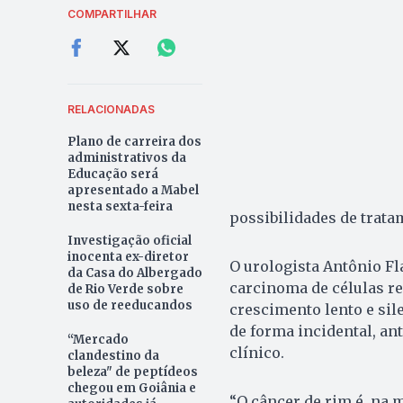
COMPARTILHAR
RELACIONADAS
Plano de carreira dos
administrativos da
Educação será
apresentado a Mabel
nesta sexta-feira
possibilidades de trata
Investigação oficial
inocenta ex-diretor
O urologista Antônio Fl
da Casa do Albergado
carcinoma de células r
de Rio Verde sobre
uso de reeducandos
crescimento lento e sile
de forma incidental, an
“Mercado
clínico.
clandestino da
beleza" de peptídeos
chegou em Goiânia e
“O câncer de rim é, na 