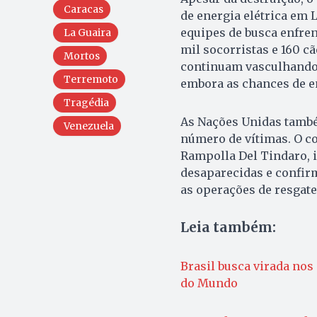
Caracas
de energia elétrica em 
equipes de busca enfre
La Guaira
mil socorristas e 160 cã
Mortos
continuam vasculhando o
Terremoto
embora as chances de e
Tragédia
As Nações Unidas també
Venezuela
número de vítimas. O c
Rampolla Del Tindaro, 
desaparecidas e confirm
as operações de resgate 
Leia também:
Brasil busca virada nos
do Mundo