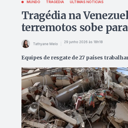
MUNDO
TRAGÉDIA
ÚLTIMAS NOTÍCIAS
Tragédia na Venezue
terremotos sobe para
29 junho 2026 às 18h18
Tathyane Melo
Equipes de resgate de 27 países trabalh