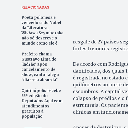
RELACIONADAS
Poeta polonesa e
vencedora do Nobel
da Literatura,
Wisława Szymborska
não só descreve o
resgate de 27 países se
mundo como ele é
fortes tremores registr
Prefeito chama
Gusttavo Lima de
De acordo com Rodríguez
'ladrão' após
cancelamento de
danificados, dos quais 
show; cantor alega
é registrada no estado c
"diarreia absurda"
quilômetros ao norte de
Quirinópolis recebe
escombros. A capital v
55ª edição do
colapso de prédios e o 
Deputados Aqui com
estruturais. Os pacient
atendimentos
gratuitos à
clínicas em funcioname
população
Apesar da destruição, 