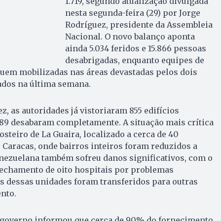
1.719, segundo atualização divulgada
nesta segunda-feira (29) por Jorge
Rodríguez, presidente da Assembleia
Nacional. O novo balanço aponta
ainda 5.034 feridos e 15.866 pessoas
desabrigadas, enquanto equipes de
guem mobilizadas nas áreas devastadas pelos dois
ados na última semana.
, as autoridades já vistoriaram 855 edifícios
189 desabaram completamente. A situação mais crítica
osteiro de La Guaira, localizado a cerca de 40
 Caracas, onde bairros inteiros foram reduzidos a
enezuelana também sofreu danos significativos, com o
fechamento de oito hospitais por problemas
es dessas unidades foram transferidos para outras
nto.
o governo informou que cerca de 90% do fornecimento