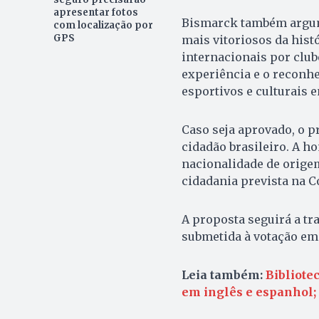
apresentar fotos
Bismarck também argume
com localização por
GPS
mais vitoriosos da hist
internacionais por clube
experiência e o reconhe
esportivos e culturais en
Caso seja aprovado, o pr
cidadão brasileiro. A h
nacionalidade de orige
cidadania prevista na C
A proposta seguirá a t
submetida à votação em
Leia também:
Bibliote
em inglês e espanhol; v