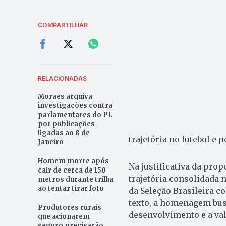
COMPARTILHAR
RELACIONADAS
Moraes arquiva
investigações contra
parlamentares do PL
por publicações
ligadas ao 8 de
trajetória no futebol e
Janeiro
Homem morre após
Na justificativa da pro
cair de cerca de 150
trajetória consolidada 
metros durante trilha
ao tentar tirar foto
da Seleção Brasileira 
texto, a homenagem busc
Produtores rurais
desenvolvimento e a val
que acionarem
seguro precisarão