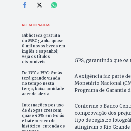
RELACIONADAS
Biblioteca gratuita
do MEC ganha quase
8 mil novos livros em
inglês e espanhol;
veja os títulos
GPS, garantindo que os 
disponíveis
De 13°C a 35°C: Goiás
A exigência faz parte 
terá grande virada
Monetário Nacional (CM
no tempo nesta
terça; baixa umidade
Programa de Garantia da
acende alerta
Internações por uso
Conforme o Banco Centra
de drogas crescem
comprovação dos prejuíz
quase 40% em Goiás
tipo de registro fotogr
e batem recorde
histórico; entenda os
atingiram o Rio Grande 