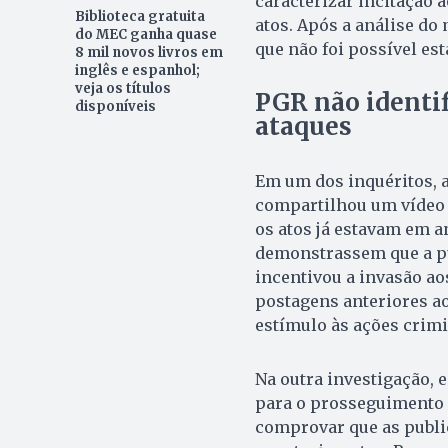
caracterizar incitação 
Biblioteca gratuita
atos. Após a análise do 
do MEC ganha quase
que não foi possível est
8 mil novos livros em
inglês e espanhol;
veja os títulos
PGR não identif
disponíveis
ataques
Em um dos inquéritos, 
compartilhou um vídeo 
os atos já estavam em 
demonstrassem que a pu
incentivou a invasão a
postagens anteriores a
estímulo às ações crim
Na outra investigação, e
para o prosseguimento d
comprovar que as public