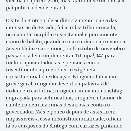
vice na chapa em 2010, mas Marconi se tornou seu
pai político desde então.)
O site do Sintego, de audiência menor que a das
emissoras do Estado, foi a única tribuna usada,
numa nota insípida e escrita mal e porcamente
como de hábito, quando o marconismo aprovou na
Assembleia e sancionou, no finzinho de novembro
passado, a lei complementar 171, opa!, 147, para
incluir aposentadorias e pensões como
investimento a preencher a exigência
constitucional da Educação. Ninguém falou em
greve geral, ninguém desenhou palavras de
ordem em cartolina, ninguém bolou uma hashtag
engraçada para achincalhar, ninguém chamou de
caloteiro nem fez rimas desairosas contra o
governador. Mês e pouco depois de assistirem
impassíveis a essa inconstitucionalidade, olhem
lá os corajosos do Sintego com cartazes pintando