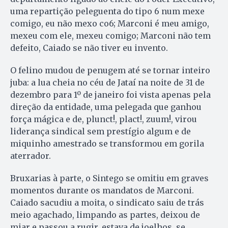
uma repartição peleguenta do tipo 6 num mexe
comigo, eu não mexo co6; Marconi é meu amigo,
mexeu com ele, mexeu comigo; Marconi não tem
defeito, Caiado se não tiver eu invento.
O felino mudou de penugem até se tornar inteiro
juba: a lua cheia no céu de Jataí na noite de 31 de
dezembro para 1º de janeiro foi vista apenas pela
direção da entidade, uma pelegada que ganhou
força mágica e de, plunct!, plact!, zuum!, virou
liderança sindical sem prestígio algum e de
miquinho amestrado se transformou em gorila
aterrador.
Bruxarias à parte, o Sintego se omitiu em graves
momentos durante os mandatos de Marconi.
Caiado sacudiu a moita, o sindicato saiu de trás
meio agachado, limpando as partes, deixou de
miar e passou a rugir, estava de joelhos, se