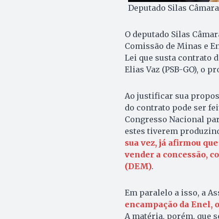
Deputado Silas Câmara
O deputado Silas Câmara
Comissão de Minas e En
Lei que susta contrato 
Elias Vaz (PSB-GO), o p
Ao justificar sua propo
do contrato pode ser fei
Congresso Nacional para
estes tiverem produzind
sua vez, já afirmou qu
vender a concessão, c
(DEM)
.
Em paralelo a isso, a As
encampação da Enel, ou
A matéria, porém, que s