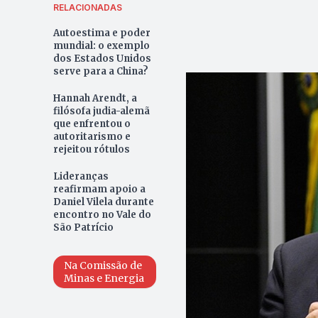
RELACIONADAS
Autoestima e poder
mundial: o exemplo
dos Estados Unidos
serve para a China?
Hannah Arendt, a
filósofa judia-alemã
que enfrentou o
autoritarismo e
rejeitou rótulos
Lideranças
reafirmam apoio a
Daniel Vilela durante
encontro no Vale do
São Patrício
Na Comissão de
Minas e Energia