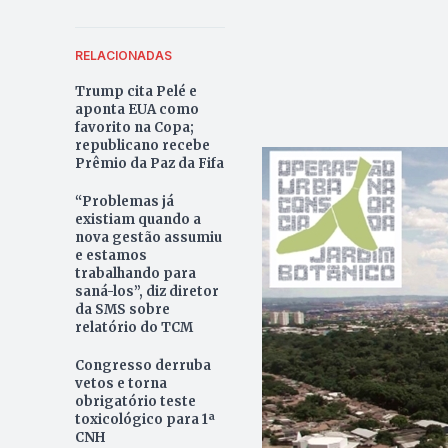
RELACIONADAS
Trump cita Pelé e
aponta EUA como
favorito na Copa;
republicano recebe
Prêmio da Paz da Fifa
“Problemas já
existiam quando a
nova gestão assumiu
e estamos
trabalhando para
saná-los”, diz diretor
da SMS sobre
relatório do TCM
Congresso derruba
vetos e torna
obrigatório teste
toxicológico para 1ª
CNH