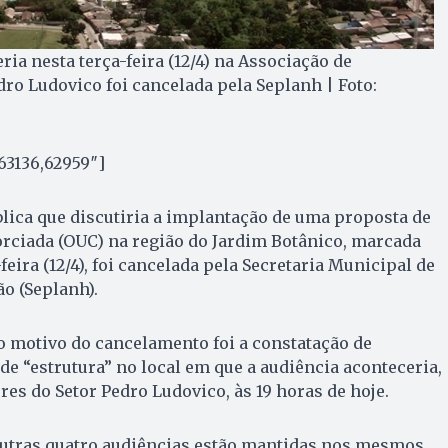
ia nesta terça-feira (12/4) na Associação de
ro Ludovico foi cancelada pela Seplanh | Foto:
63136,62959″]
blica que discutiria a implantação de uma proposta de
ciada (OUC) na região do Jardim Botânico, marcada
-feira (12/4), foi cancelada pela Secretaria Municipal de
o (Seplanh).
o motivo do cancelamento foi a constatação de
de “estrutura” no local em que a audiência aconteceria,
es do Setor Pedro Ludovico, às 19 horas de hoje.
outras quatro audiências estão mantidas nos mesmos