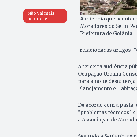
Não vai mais
Audiência que acontecer
acontecer
Moradores do Setor Ped
Prefeitura de Goiânia
[relacionadas artigos=”
A terceira audiência pú
Ocupação Urbana Consor
para a noite desta terça
Planejamento e Habitaçã
De acordo com a pasta, 
“problemas técnicos” e 
a Associação de Morador
Segundo a Seplanh, as 