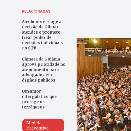
RELACIONADAS
Alcolumbre reage a
decisão de Gilmar
Mendes e promete
frear poder de
decisões individuais
no STF
Câmara de Goiânia
aprova prioridade no
atendimento para
advogados em
órgãos públicos
Um amor
intergalático que
protege os
terráqueos
Medida
Preventiva