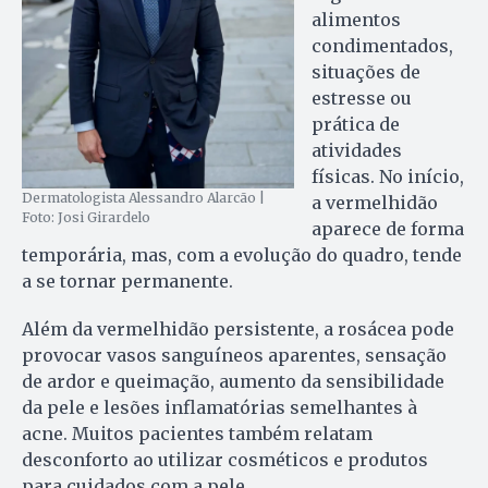
alimentos
condimentados,
situações de
estresse ou
prática de
atividades
físicas. No início,
Dermatologista Alessandro Alarcão |
a vermelhidão
Foto: Josi Girardelo
aparece de forma
temporária, mas, com a evolução do quadro, tende
a se tornar permanente.
Além da vermelhidão persistente, a rosácea pode
provocar vasos sanguíneos aparentes, sensação
de ardor e queimação, aumento da sensibilidade
da pele e lesões inflamatórias semelhantes à
acne. Muitos pacientes também relatam
desconforto ao utilizar cosméticos e produtos
para cuidados com a pele.