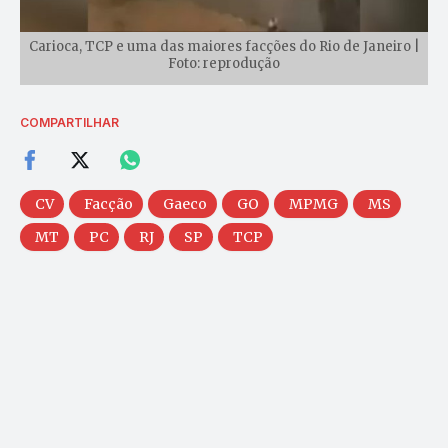
Carioca, TCP e uma das maiores facções do Rio de Janeiro |
Foto: reprodução
COMPARTILHAR
CV
Facção
Gaeco
GO
MPMG
MS
MT
PC
RJ
SP
TCP