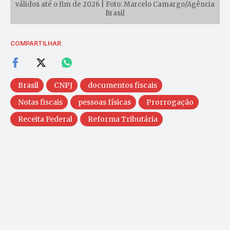
válidos até o fim de 2026 | Foto: Marcelo Camargo/Agência
Brasil
COMPARTILHAR
Brasil
CNPJ
documentos fiscais
Notas fiscais
pessoas físicas
Prorrogação
Receita Federal
Reforma Tributária