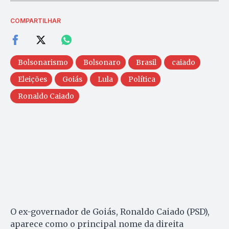
COMPARTILHAR
Bolsonarismo
Bolsonaro
Brasil
caiado
Eleições
Goiás
Lula
Política
Ronaldo Caiado
O ex-governador de Goiás, Ronaldo Caiado (PSD),
aparece como o principal nome da direita