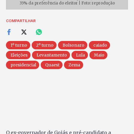
35% da preferência do eleitor | Foto: reprodução
COMPARTILHAR
1º turno
2º turno
Bolsonaro
caiado
Eleições
Levantamento
Lula
Maio
presidencial
Quaest
Zema
O ex-governador de Goiás e pré-candidato a