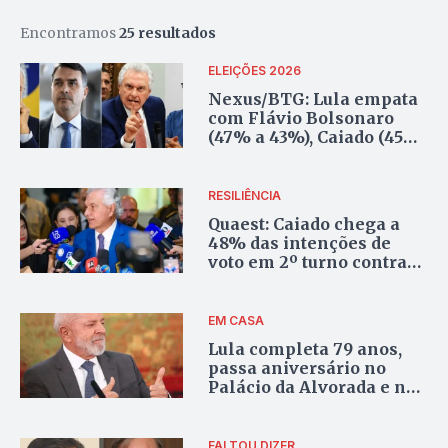
Encontramos
25 resultados
ELEIÇÕES 2026
Nexus/BTG: Lula empata
com Flávio Bolsonaro
(47% a 43%), Caiado (45%
a 43%) e Zema (46% a
42%) no 2º turno
RESILIÊNCIA
Quaest: Caiado chega a
48% das intenções de
voto em 2º turno contra
Lula; entenda
EM CASA
Lula completa 79 anos,
passa aniversário no
Palácio da Alvorada e não
vota no 2º turno
FALTOU DIZER