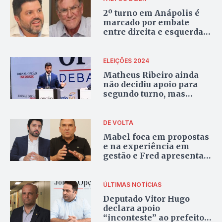
2º turno em Anápolis é
marcado por embate
entre direita e esquerda e
com expectativa para
2026
ELEIÇÕES 2024
Matheus Ribeiro ainda
não decidiu apoio para
segundo turno, mas
avalia postura dos
candidatos
DE VOLTA
Mabel foca em propostas
e na experiência em
gestão e Fred apresenta
família no retorno da
propaganda eleitoral do
2º turno
ÚLTIMAS NOTÍCIAS
Deputado Vitor Hugo
declara apoio
“inconteste” ao prefeito