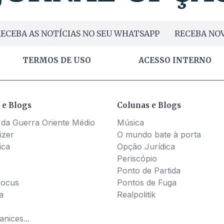
ECEBA AS NOTÍCIAS NO SEU WHATSAPP
RECEBA NOV
TERMOS DE USO
ACESSO INTERNO
 e Blogs
Colunas e Blogs
 da Guerra Oriente Médio
Música
izer
O mundo bate à porta
ica
Opção Jurídica
Periscópio
Ponto de Partida
Pocus
Pontos de Fuga
a
Realpolitik
nices...