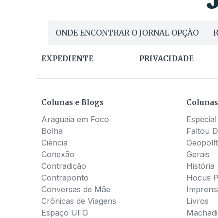
ONDE ENCONTRAR O JORNAL OPÇÃO
R
EXPEDIENTE
PRIVACIDADE
Colunas e Blogs
Colunas
Araguaia em Foco
Especial
Bolha
Faltou D
Ciência
Geopolít
Conexão
Gerais
Contradição
História
Contraponto
Hocus 
Conversas de Mãe
Imprens
Crônicas de Viagens
Livros
Espaço UFG
Machadia