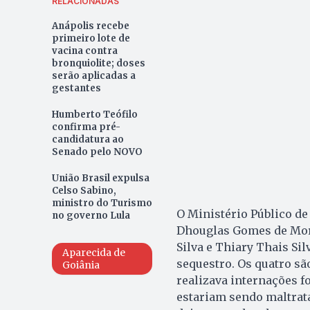
RELACIONADAS
Anápolis recebe
primeiro lote de
vacina contra
bronquiolite; doses
serão aplicadas a
gestantes
Humberto Teófilo
confirma pré-
candidatura ao
Senado pelo NOVO
União Brasil expulsa
Celso Sabino,
ministro do Turismo
O Ministério Público de
no governo Lula
Dhouglas Gomes de Mora
Silva e Thiary Thais Si
Aparecida de
sequestro. Os quatro sã
Goiânia
realizava internações f
estariam sendo maltrat