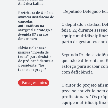
América Latina
Deputado Delegado Edu
Prefeitura de Goiânia
anuncia instalação de
cancelas
O deputado estadual De
automáticas na
feira, 27, durante sessã
Marginal Botafogo e
Avenida 87 em até
equipe multidisciplinar
dois meses
parto de gestantes com 
Flávio Bolsonaro
insinua "moeda de
Segundo Prado, a violên
troca" para desistir
que não é diferente no 
de pré-candidatura a
presidente: "Eu
esforço para acabar com
tenho um preço"
com deficiência.
Para gestantes
O autor do projeto afir
preciso convênio nem c
profissionais. “Os pró
equipe multidisciplinar”