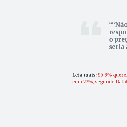
“Não
respo
o pre
seria
Leia mais:
Só 8% querem
com 22%, segundo Data