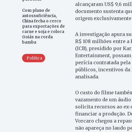
alcançaram US$ 9,6 mil
Com plano de
documento sustenta qu
autossuficiência,
origem exclusivamente 
China fecha o cerco
para exportações de
carne e soja e coloca
A investigação apura su
Goiás na corda
R$ 108 milhões entre a P
bamba
(ICB), presidido por Ka
Entertainment, possam 
Política
perícia contratada pela
públicos, incentivos d
analisada.
O custo do filme també
vazamento de um áudio a
solicita recursos ao ex
financiar a produção. D
Vorcaro chegou a repas
não apareça no laudo pe