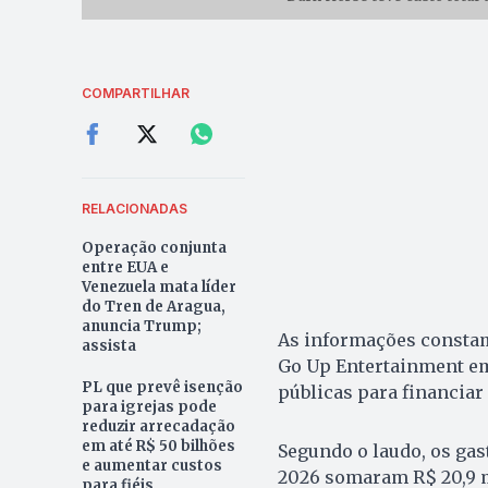
COMPARTILHAR
RELACIONADAS
Operação conjunta
entre EUA e
Venezuela mata líder
do Tren de Aragua,
anuncia Trump;
As informações constam
assista
Go Up Entertainment em
PL que prevê isenção
públicas para financiar 
para igrejas pode
reduzir arrecadação
em até R$ 50 bilhões
Segundo o laudo, os gas
e aumentar custos
2026 somaram R$ 20,9 m
para fiéis