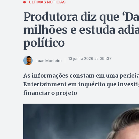
ÚLTIMAS NOTÍCIAS
Produtora diz que ‘D
milhões e estuda adia
político
13 junho 2026 às 09h37
Luan Monteiro
As informações constam em uma perícia 
Entertainment em inquérito que investig
financiar o projeto