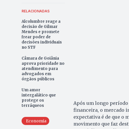
RELACIONADAS
Alcolumbre reage a
decisão de Gilmar
Mendes e promete
frear poder de
decisões individuais
no STF
Câmara de Goiânia
aprova prioridade no
atendimento para
advogados em
órgãos públicos
Um amor
intergalático que
protege os
Após um longo período de
terráqueos
financeira, o mercado i
expectativa é de que o 
Economia
movimento que faz deste