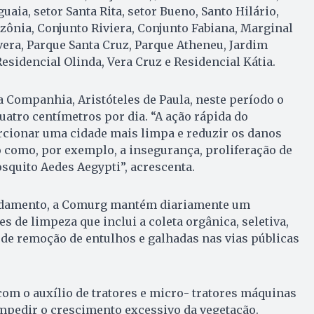
uaia, setor Santa Rita, setor Bueno, Santo Hilário,
ônia, Conjunto Riviera, Conjunto Fabiana, Marginal
era, Parque Santa Cruz, Parque Atheneu, Jardim
Residencial Olinda, Vera Cruz e Residencial Kátia.
 Companhia, Aristóteles de Paula, neste período o
uatro centímetros por dia. “A ação rápida do
cionar uma cidade mais limpa e reduzir os danos
 como, por exemplo, a insegurança, proliferação de
quito Aedes Aegypti”, acrescenta.
ndamento, a Comurg mantém diariamente um
s de limpeza que inclui a coleta orgânica, seletiva,
s de remoção de entulhos e galhadas nas vias públicas
com o auxílio de tratores e micro- tratores máquinas
impedir o crescimento excessivo da vegetação.