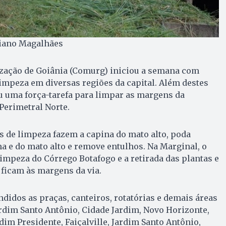
ciano Magalhães
ação de Goiânia (Comurg) iniciou a semana com
impeza em diversas regiões da capital. Além destes
u uma força-tarefa para limpar as margens da
Perimetral Norte.
es de limpeza fazem a capina do mato alto, poda
a e do mato alto e remove entulhos. Na Marginal, o
limpeza do Córrego Botafogo e a retirada das plantas e
 ficam às margens da via.
didos as praças, canteiros, rotatórias e demais áreas
rdim Santo Antônio, Cidade Jardim, Novo Horizonte,
rdim Presidente, Faiçalville, Jardim Santo Antônio,