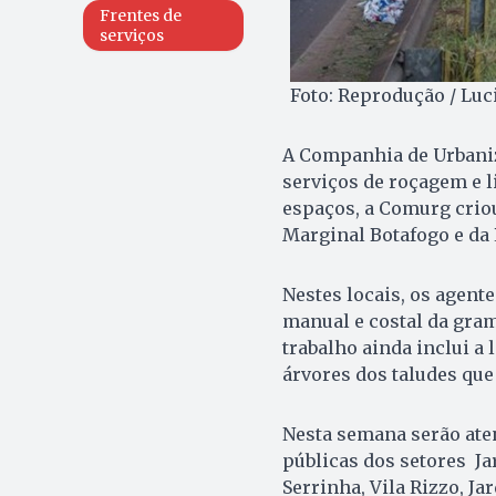
Frentes de
serviços
Foto: Reprodução / Lu
A Companhia de Urbaniz
serviços de roçagem e l
espaços, a Comurg crio
Marginal Botafogo e da 
Nestes locais, os agent
manual e costal da gram
trabalho ainda inclui a 
árvores dos taludes que
Nesta semana serão aten
públicas dos setores Ja
Serrinha, Vila Rizzo, Ja