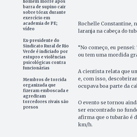
homem morre após
barra de supino cair
sobre tórax durante
exercício em
Rochelle Constantine, 
academia de PE;
vídeo
laranja na cabeça do tub
Ex-presidente do
Sindicato Rural de Rio
“No começo, eu pensei:
Verde é indiciado por
ou tem uma mordida gra
estupro e violências
psicológicas contra
funcionárias
A cientista relata que 
e, com isso, descobrira
Membros de torcida
organizada que
ocupava boa parte da ca
fizeram emboscada e
agrediram
torcedores rivais são
O evento se tornou ain
presos
ser encontrado no fund
afirma que o tubarão é 
km/h.