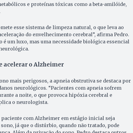
tabólicos e proteínas tóxicas como a beta-amilóide,
.
te esse sistema de limpeza natural, o que leva ao
aceleração do envelhecimento cerebral”, afirma Pedro.
ão é um luxo, mas uma necessidade biológica essencial
neurológica.
e acelerar o Alzheimer
sono mais perigosos, a apneia obstrutiva se destaca por
 danos neurológicos. “Pacientes com apneia sofrem
rante a noite, o que provoca hipóxia cerebral e
plica o neurologista.
paciente com Alzheimer em estágio inicial seja
sono, já que o distúrbio, quando não tratado, pode
ença. Além da privação do sono, Pedro destaca outros