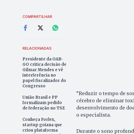
COMPARTILHAR
RELACIONADAS
Presidente da OAB-
GO critica decisão de
Gilmar Mendes e vê
interferência no
papel fiscalizador do
Congresso
“Reduzir o tempo de son
União Brasil e PP
cérebro de eliminar tox
formalizam pedido
desenvolvimento de doe
de federação no TSE
o especialista.
Conheça Forlex,
startup goiana que
criou plataforma
Durante o sono profundo