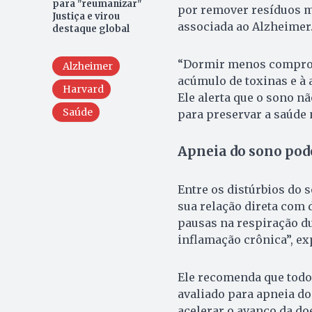
para "reumanizar"
por remover resíduos me
Justiça e virou
associada ao Alzheimer
destaque global
“Dormir menos comprome
Alzheimer
acúmulo de toxinas e à 
Harvard
Ele alerta que o sono n
Saúde
para preservar a saúde 
Apneia do sono pod
Entre os distúrbios do 
sua relação direta com
pausas na respiração du
inflamação crônica”, ex
Ele recomenda que todo 
avaliado para apneia do 
acelerar o avanço da do