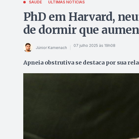
SAÚDE
ÚLTIMAS NOTÍCIAS
PhD em Harvard, neur
de dormir que aumen
07 julho 2025 às 19h08
Júnior Kamenach
Apneia obstrutiva se destaca por sua re