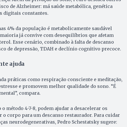
isco de Alzheimer: má saúde metabólica, genética
s digitais constantes.
nas 4% da população é metabolicamente saudável
 maioria já convive com desequilíbrios que afetam
terol. Esse cenário, combinado à falta de descanso
co de depressão, TDAH e declínio cognitivo precoce.
nte ajuda
da práticas como respiração consciente e meditação,
 estresse e promovem melhor qualidade do sono. “É
ental”, compara.
o método 4-7-8, podem ajudar a desacelerar os
 o corpo para um descanso restaurador. Para cuidar
nças neurodegenerativas, Pedro Schestatsky sugere: