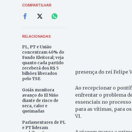
COMPARTILHAR
RELACIONADAS
PL, PT e União
concentram 40% do
Fundo Eleitoral; veja
quanto cada partido
receberá dos R$ 5
presença do rei Felipe V
bilhões liberados
pelo TSE
Ao recepcionar o pontí
Goiás monitora
enfrentar o problema de
avanço do El Niño
diante de risco de
essenciais no processo 
seca, calor e
para as vítimas, para os 
queimadas
VI.
Parlamentares de PL
e PT lideram
A viagem marca a primei