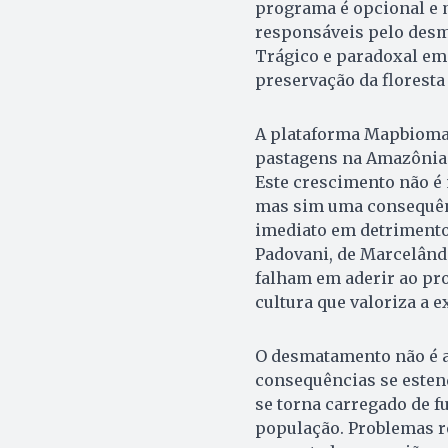
programa é opcional e m
responsáveis pelo des
Trágico e paradoxal em 
preservação da florest
A plataforma Mapbiomas 
pastagens na Amazônia c
Este crescimento não é
mas sim uma consequênci
imediato em detrimento 
Padovani, de Marcelând
falham em aderir ao p
cultura que valoriza a 
O desmatamento não é a
consequências se estend
se torna carregado de f
população. Problemas r