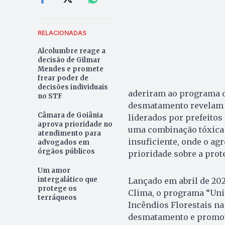
RELACIONADAS
Alcolumbre reage a
decisão de Gilmar
Mendes e promete
frear poder de
decisões individuais
aderiram ao programa d
no STF
desmatamento revelam 
Câmara de Goiânia
liderados por prefeitos 
aprova prioridade no
uma combinação tóxica 
atendimento para
insuficiente, onde o ag
advogados em
órgãos públicos
prioridade sobre a prot
Um amor
intergalático que
Lançado em abril de 20
protege os
Clima, o programa “Un
terráqueos
Incêndios Florestais n
desmatamento e promove