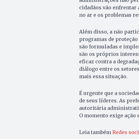
administrações não per
cidadãos vão enfrentar 
no ar e os problemas re
Além disso, a não parti
programas de proteção a
são formuladas e imple
são os próprios intere
eficaz contra a degrada
diálogo entre os setore
mais essa situação.
É urgente que a socieda
de seus líderes. As pre
autoritária administrat
O momento exige ação 
Leia também
Redes soci