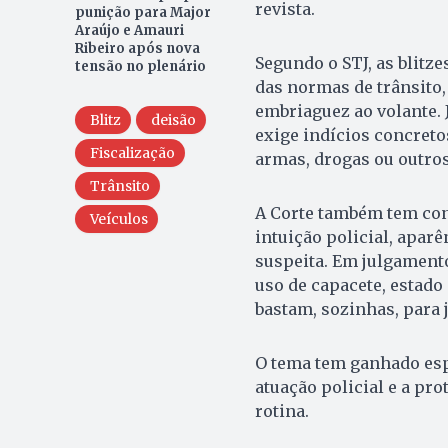
revista.
punição para Major
Araújo e Amauri
Ribeiro após nova
Segundo o STJ, as blitze
tensão no plenário
das normas de trânsito
embriaguez ao volante. 
Blitz
deisão
exige indícios concreto
Fiscalização
armas, drogas ou outros
Trânsito
A Corte também tem con
Veículos
intuição policial, apa
suspeita. Em julgamento
uso de capacete, estado
bastam, sozinhas, para j
O tema tem ganhado espa
atuação policial e a pr
rotina.