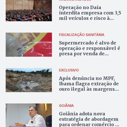
Operação no Daia
interdita empresa com 3,5
mil veículos e risco à
saúde pública
FISCALIZAÇÃO SANITÁRIA
Supermercado é alvo de
operação e responsável é
presa por venda de
produtos vencidos
EXCLUSIVO
Após denúncia no MPF,
Ibama flagra extração de
ouro ilegal às margens
do Rio Vermelho, em
Goiás
GOIÂNIA
Goiânia adota nova
estratégia de abordagem
para ordenar comércio e