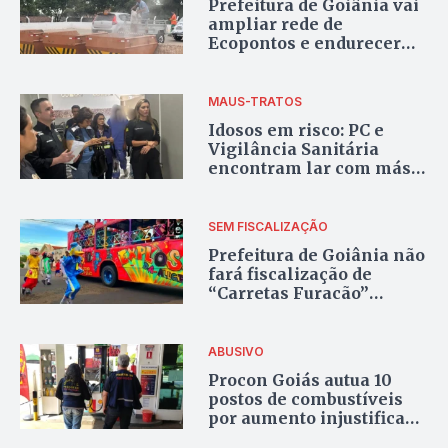
Prefeitura de Goiânia vai
ampliar rede de
Ecopontos e endurecer
fiscalização contra
descarte irregular
MAUS-TRATOS
Idosos em risco: PC e
Vigilância Sanitária
encontram lar com más
condições em Goiânia
SEM FISCALIZAÇÃO
Prefeitura de Goiânia não
fará fiscalização de
“Carretas Furacão”
mesmo após lei de
regulamentação
ABUSIVO
Procon Goiás autua 10
postos de combustíveis
por aumento injustificado
no preço do etanol