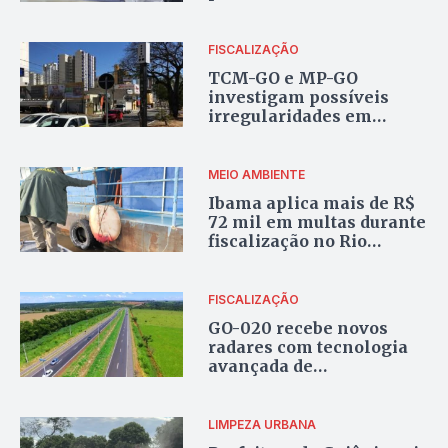
reduzir conflitos
FISCALIZAÇÃO
TCM-GO e MP-GO
investigam possíveis
irregularidades em
radares de Goiânia
MEIO AMBIENTE
Ibama aplica mais de R$
72 mil em multas durante
fiscalização no Rio
Araguaia
FISCALIZAÇÃO
GO-020 recebe novos
radares com tecnologia
avançada de
monitoramento, entre
Goiânia e Bela Vista de
Goiás
LIMPEZA URBANA