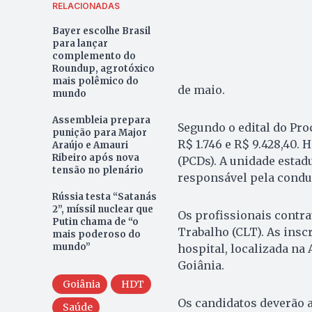
RELACIONADAS
Bayer escolhe Brasil
para lançar
complemento do
Roundup, agrotóxico
mais polêmico do
de maio.
mundo
Assembleia prepara
Segundo o edital do Pro
punição para Major
R$ 1.746 e R$ 9.428,40.
Araújo e Amauri
Ribeiro após nova
(PCDs). A unidade estad
tensão no plenário
responsável pela condu
Rússia testa “Satanás
2”, míssil nuclear que
Os profissionais contra
Putin chama de “o
Trabalho (CLT). As insc
mais poderoso do
mundo”
hospital, localizada na
Goiânia.
Goiânia
HDT
Os candidatos deverão a
Saúde