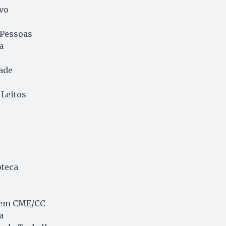
vo
 Pessoas
a
ade
 Leitos
oteca
gem CME/CC
a