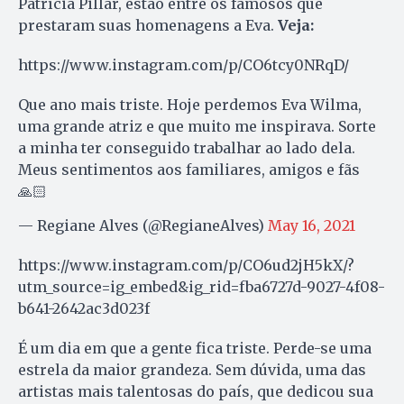
Patrícia Pillar, estão entre os famosos que
prestaram suas homenagens a Eva.
Veja:
https://www.instagram.com/p/CO6tcy0NRqD/
Que ano mais triste. Hoje perdemos Eva Wilma,
uma grande atriz e que muito me inspirava. Sorte
a minha ter conseguido trabalhar ao lado dela.
Meus sentimentos aos familiares, amigos e fãs
🙏🏻
— Regiane Alves (@RegianeAlves)
May 16, 2021
https://www.instagram.com/p/CO6ud2jH5kX/?
utm_source=ig_embed&ig_rid=fba6727d-9027-4f08-
b641-2642ac3d023f
É um dia em que a gente fica triste. Perde-se uma
estrela da maior grandeza. Sem dúvida, uma das
artistas mais talentosas do país, que dedicou sua