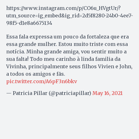
https://www.instagram.com/p/CO6u_HVgtUr/?
utm_source=ig_embed&ig_rid=2d5f8280-24b0-4ee7-
98f5-d1e8a6675134
Essa fala expressa um pouco da fortaleza que era
essa grande mulher. Estou muito triste com essa
notícia. Minha grande amiga, vou sentir muito a
sua falta! Todo meu carinho à linda familia da
Vivinha, principalmente seus filhos Vivien e John,
a todos os amigos e fãs.
pic.twitter.com/A6pF3n6bkv
— Patricia Pillar (@patriciapillar)
May 16, 2021