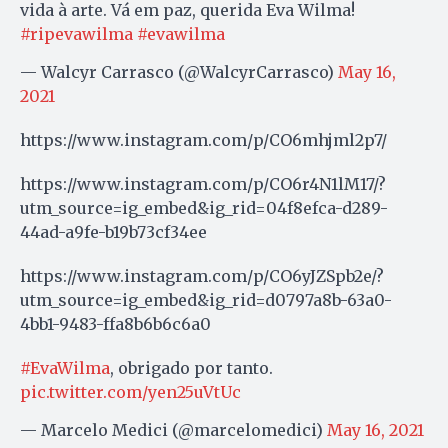
vida à arte. Vá em paz, querida Eva Wilma!
#ripevawilma
#evawilma
— Walcyr Carrasco (@WalcyrCarrasco)
May 16,
2021
https://www.instagram.com/p/CO6mhjml2p7/
https://www.instagram.com/p/CO6r4N1lM17/?
utm_source=ig_embed&ig_rid=04f8efca-d289-
44ad-a9fe-b19b73cf34ee
https://www.instagram.com/p/CO6yJZSpb2e/?
utm_source=ig_embed&ig_rid=d0797a8b-63a0-
4bb1-9483-ffa8b6b6c6a0
#EvaWilma
, obrigado por tanto.
pic.twitter.com/yen25uVtUc
— Marcelo Medici (@marcelomedici)
May 16, 2021