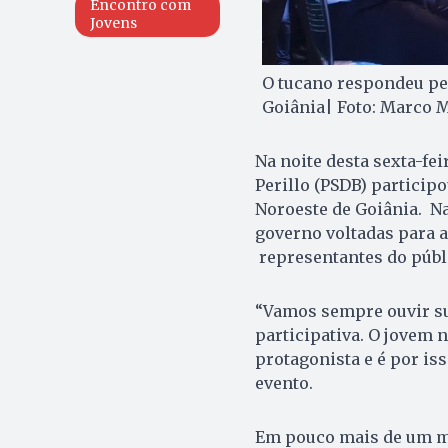
Encontro com
Jovens
O tucano respondeu pe
Goiânia| Foto: Marco 
Na noite desta sexta-fei
Perillo (PSDB) particip
Noroeste de Goiânia. Na
governo voltadas para 
representantes do públi
“Vamos sempre ouvir su
participativa. O jovem n
protagonista e é por is
evento.
Em pouco mais de um mês