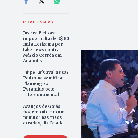
RELACIONADAS
Justiça Eleitoral
impõe multa de R$ 80
mil a Eerizania por
fake news contra
Márcio Corrêa em
Anápolis
Filipe Luís avalia usar
Pedro na semifinal
Flamengo x
Pyramids pelo
Intercontinental
Avanços de Goiás
podem ruir “em um
minuto” nas mãos
erradas, diz Caiado