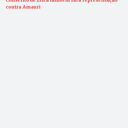
Conselho de Ética também fará representação
contra Amauri