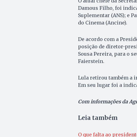
O atual chefe da Secre
Damous Filho, foi indic
Suplementar (ANS); e Pa
do Cinema (Ancine).
De acordo com a Presidê
posição de diretor-presi
Sousa Pereira, para o se
Faierstein.
Lula retirou também a i
Em seu lugar foi a indi
Com informações da Agê
Leia também
O que falta ao presiden