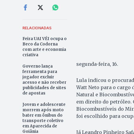
RELACIONADAS
Feira UAI VÉI ocupa o
Beco da Codorna
com arte e economia
criativa
segunda-feira, 16.
Governo lança
ferramenta para
jogador excluir
Lula indicou o procurad
acesso e não receber
Watt Neto para o cargo 
publicidades de sites
de apostas
Natural e Biocombustívei
em direito do petróleo. 
Jovem e adolescente
Biocombustíveis do Min
morrem após moto
bater em ônibus do
foi escolhido para ocupa
transporte coletivo
em Aparecida de
Goiânia
Já Leandro Pinheiro Safa