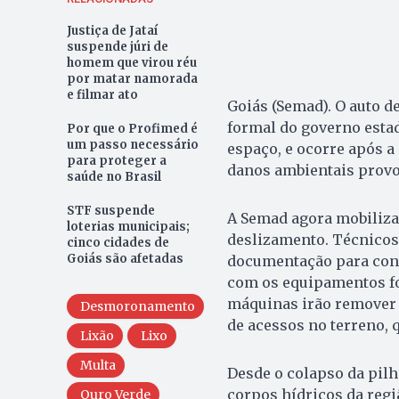
Justiça de Jataí
suspende júri de
homem que virou réu
por matar namorada
e filmar ato
Goiás (Semad). O auto de
formal do governo esta
Por que o Profimed é
um passo necessário
espaço, e ocorre após a 
para proteger a
danos ambientais provo
saúde no Brasil
STF suspende
A Semad agora mobiliza
loterias municipais;
deslizamento. Técnicos 
cinco cidades de
Goiás são afetadas
documentação para cont
com os equipamentos fo
máquinas irão remover o
Desmoronamento
de acessos no terreno, q
Lixão
Lixo
Multa
Desde o colapso da pilh
corpos hídricos da regi
Ouro Verde