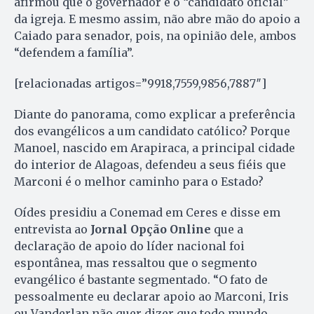
afirmou que o governador é o “candidato oficial”
da igreja. E mesmo assim, não abre mão do apoio a
Caiado para senador, pois, na opinião dele, ambos
“defendem a família”.
[relacionadas artigos=”9918,7559,9856,7887″]
Diante do panorama, como explicar a preferência
dos evangélicos a um candidato católico? Porque
Manoel, nascido em Arapiraca, a principal cidade
do interior de Alagoas, defendeu a seus fiéis que
Marconi é o melhor caminho para o Estado?
Oídes presidiu a Conemad em Ceres e disse em
entrevista ao
Jornal Opção Online
que a
declaração de apoio do líder nacional foi
espontânea, mas ressaltou que o segmento
evangélico é bastante segmentado. “O fato de
pessoalmente eu declarar apoio ao Marconi, Iris
ou Vanderlan não quer dizer que todo mundo