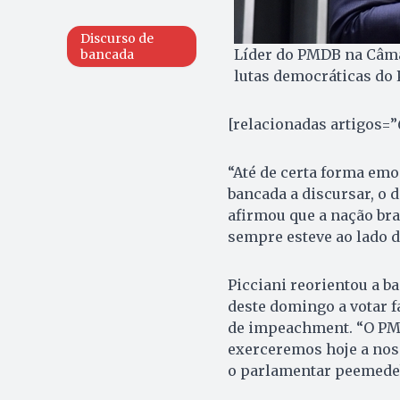
Discurso de
Líder do PMDB na Câma
bancada
lutas democráticas do 
[relacionadas artigos=”
“Até de certa forma emo
bancada a discursar, o 
afirmou que a nação br
sempre esteve ao lado d
Picciani reorientou a 
deste domingo a votar f
de impeachment. “O PMD
exerceremos hoje a noss
o parlamentar peemedeb