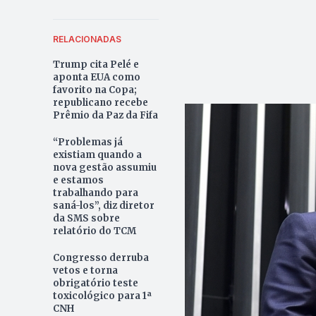
RELACIONADAS
Trump cita Pelé e
aponta EUA como
favorito na Copa;
republicano recebe
Prêmio da Paz da Fifa
“Problemas já
existiam quando a
nova gestão assumiu
e estamos
trabalhando para
saná-los”, diz diretor
da SMS sobre
relatório do TCM
Congresso derruba
vetos e torna
obrigatório teste
toxicológico para 1ª
CNH