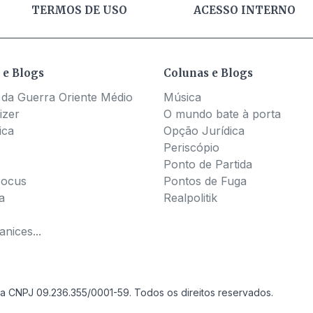
TERMOS DE USO
ACESSO INTERNO
 e Blogs
Colunas e Blogs
 da Guerra Oriente Médio
Música
izer
O mundo bate à porta
ica
Opção Jurídica
Periscópio
Ponto de Partida
Pocus
Pontos de Fuga
a
Realpolitik
nices...
a CNPJ 09.236.355/0001-59. Todos os direitos reservados.