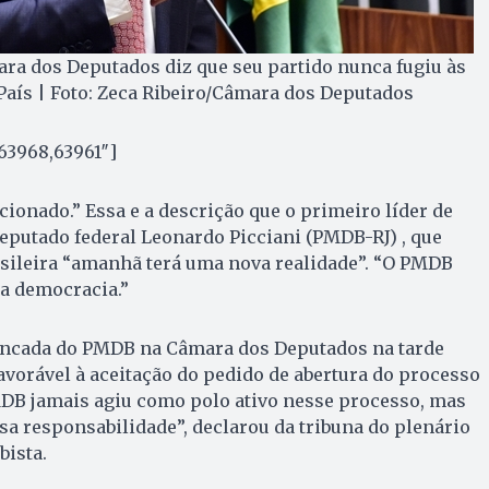
ra dos Deputados diz que seu partido nunca fugiu às
País | Foto: Zeca Ribeiro/Câmara dos Deputados
63968,63961″]
cionado.” Essa e a descrição que o primeiro líder de
deputado federal Leonardo Picciani (PMDB-RJ) , que
asileira “amanhã terá uma nova realidade”. “O PMDB
a democracia.”
bancada do PMDB na Câmara dos Deputados na tarde
avorável à aceitação do pedido de abertura do processo
B jamais agiu como polo ativo nesse processo, mas
a responsabilidade”, declarou da tribuna do plenário
ista.