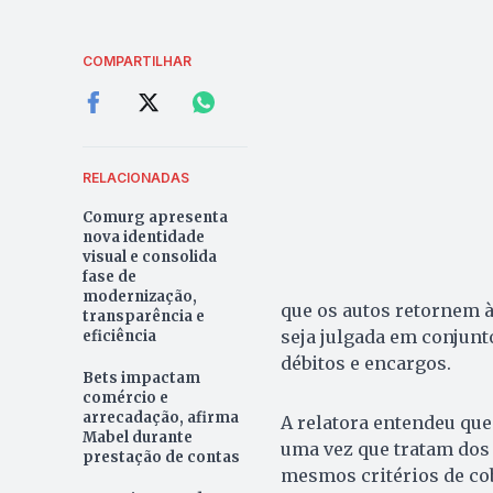
COMPARTILHAR
RELACIONADAS
Comurg apresenta
nova identidade
visual e consolida
fase de
modernização,
que os autos retornem à
transparência e
seja julgada em conjun
eficiência
débitos e encargos.
Bets impactam
comércio e
arrecadação, afirma
A relatora entendeu qu
Mabel durante
uma vez que tratam dos
prestação de contas
mesmos critérios de co