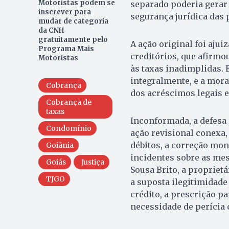
Motoristas podem se
separado poderia gerar 
inscrever para
segurança jurídica das 
mudar de categoria
da CNH
gratuitamente pelo
A ação original foi aju
Programa Mais
creditórios, que afirmo
Motoristas
às taxas inadimplidas. 
integralmente, e a mora
Cobrança
dos acréscimos legais e
Cobrança de
taxas
Inconformada, a defesa
Condomínio
ação revisional conexa, 
débitos, a correção mon
Goiânia
incidentes sobre as me
Goiás
Justiça
Sousa Brito, a propriet
TJGO
a suposta ilegitimidade 
crédito, a prescrição pa
necessidade de perícia 