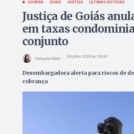
GOIÂNIA
GOIÁS
JUSTIÇA
ÚLTIMAS NOTÍCIAS
Justiça de Goiás anul
em taxas condominia
conjunto
06 julho 2026 às 12h00
Tathyane Melo
Desembargadora alerta para riscos de de
cobrança