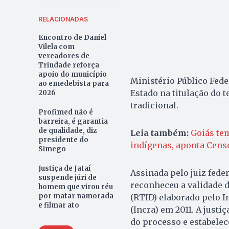
RELACIONADAS
Encontro de Daniel
Vilela com
vereadores de
Trindade reforça
apoio do município
Ministério Público Fed
ao emedebista para
Estado na titulação do 
2026
tradicional.
Profimed não é
barreira, é garantia
de qualidade, diz
Leia também:
Goiás te
presidente do
indígenas, aponta Cens
Simego
Justiça de Jataí
Assinada pelo juiz fede
suspende júri de
reconheceu a validade d
homem que virou réu
por matar namorada
(RTID) elaborado pelo I
e filmar ato
(Incra) em 2011. A just
do processo e estabelec