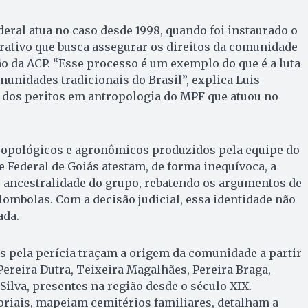
deral atua no caso desde 1998, quando foi instaurado o
ativo que busca assegurar os direitos da comunidade
ão da ACP. “Esse processo é um exemplo do que é a luta
munidades tradicionais do Brasil”, explica Luis
 dos peritos em antropologia do MPF que atuou no
tropológicos e agronômicos produzidos pela equipe do
 Federal de Goiás atestam, de forma inequívoca, a
e ancestralidade do grupo, rebatendo os argumentos de
lombolas. Com a decisão judicial, essa identidade não
ada.
 pela perícia traçam a origem da comunidade a partir
Pereira Dutra, Teixeira Magalhães, Pereira Braga,
Silva, presentes na região desde o século XIX.
oriais, mapeiam cemitérios familiares, detalham a