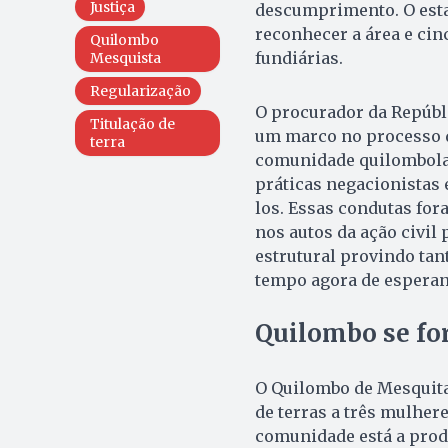
Justiça
descumprimento. O estad
reconhecer a área e cin
Quilombo
fundiárias.
Mesquista
Regularização
O procurador da Repúbli
Titulação de
um marco no processo d
terra
comunidade quilombola 
práticas negacionistas 
los. Essas condutas for
nos autos da ação civil
estrutural provindo tant
tempo agora de esperanç
Quilombo se fo
O Quilombo de Mesquita
de terras a três mulhere
comunidade está a prod