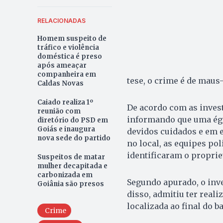
RELACIONADAS
Homem suspeito de
tráfico e violência
doméstica é preso
após ameaçar
companheira em
tese, o crime é de maus
Caldas Novas
Caiado realiza 1º
De acordo com as inve
reunião com
informando que uma égu
diretório do PSD em
Goiás e inaugura
devidos cuidados e em e
nova sede do partido
no local, as equipes po
identificaram o proprie
Suspeitos de matar
mulher decapitada e
carbonizada em
Segundo apurado, o inve
Goiânia são presos
disso, admitiu ter real
localizada ao final do ba
Crime