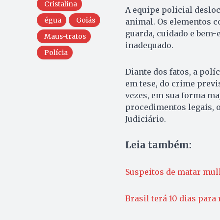
Cristalina
A equipe policial deslo
égua
Goiás
animal. Os elementos c
guarda, cuidado e bem-e
Maus-tratos
inadequado.
Polícia
Diante dos fatos, a polí
em tese, do crime previ
vezes, em sua forma ma
procedimentos legais, o
Judiciário.
Leia também:
Suspeitos de matar mul
Brasil terá 10 dias para