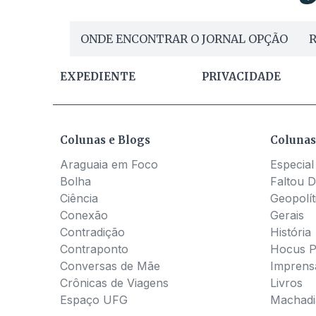
ONDE ENCONTRAR O JORNAL OPÇÃO
R
EXPEDIENTE
PRIVACIDADE
Colunas e Blogs
Colunas
Araguaia em Foco
Especial
Bolha
Faltou D
Ciência
Geopolít
Conexão
Gerais
Contradição
História
Contraponto
Hocus 
Conversas de Mãe
Imprens
Crônicas de Viagens
Livros
Espaço UFG
Machadia