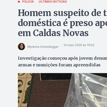
POLÍCIA
ÚLTIMAS NOTÍCIAS
Homem suspeito de tr
doméstica é preso a
em Caldas Novas
14 maio 2026 às 11h22
Mylenna Scheidegger
Investigação começou após jovem denunc
armas e munições foram apreendidas