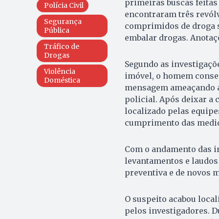
primeiras buscas feitas
Polícia Civil
encontraram três revólv
Segurança
comprimidos de droga si
Pública
embalar drogas. Anotaç
Tráfico de
Drogas
Segundo as investigaçõe
Violência
imóvel, o homem consegu
Doméstica
mensagem ameaçando a j
policial. Após deixar a
localizado pelas equipe
cumprimento das medida
Com o andamento das inv
levantamentos e laudos
preventiva e de novos m
O suspeito acabou loca
pelos investigadores. D