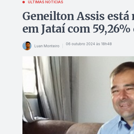
ÚLTIMAS NOTÍCIAS
Geneilton Assis está
em Jataí com 59,26% 
06 outubro 2024 às 18h48
Luan Monteiro