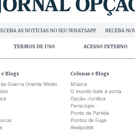
ECEBA AS NOTÍCIAS NO SEU WHATSAPP
RECEBA NOV
TERMOS DE USO
ACESSO INTERNO
 e Blogs
Colunas e Blogs
 da Guerra Oriente Médio
Música
izer
O mundo bate à porta
ica
Opção Jurídica
Periscópio
Ponto de Partida
Pocus
Pontos de Fuga
a
Realpolitik