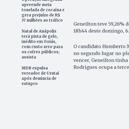
apreende meia
tonelada de cocaína e
gera prejuízo de R$
37 milhões ao tráfico
Geneilton teve 59,26% d
18h44 deste domingo, 6
Natal de Anápolis
terá pista de gelo,
inédito em Goiás,
O candidato Humberto M
com custo zero para
os cofres públicos;
no segundo lugar no pl
assista
vencer, Geneilton tinha
Rodrigues ocupa a terce
MDB expulsa
vereador de Urutaí
após denúncia de
estupro