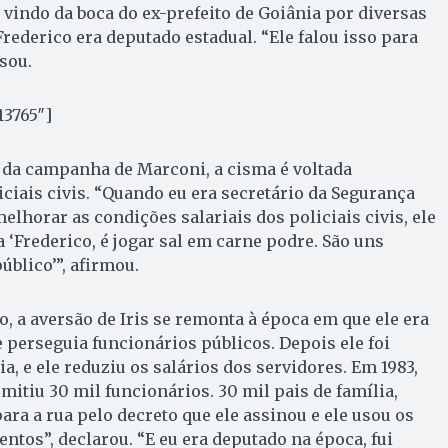
 vindo da boca do ex-prefeito de Goiânia por diversas
rederico era deputado estadual. “Ele falou isso para
sou.
13765″]
da campanha de Marconi, a cisma é voltada
ciais civis. “Quando eu era secretário da Segurança
melhorar as condições salariais dos policiais civis, ele
 ‘Frederico, é jogar sal em carne podre. São uns
blico’”, afirmou.
, a aversão de Iris se remonta à época em que ele era
e perseguia funcionários públicos. Depois ele foi
, e ele reduziu os salários dos servidores. Em 1983,
mitiu 30 mil funcionários. 30 mil pais de família,
ara a rua pelo decreto que ele assinou e ele usou os
tos”, declarou. “E eu era deputado na época, fui