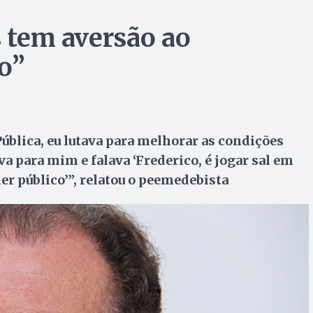
s tem aversão ao
o”
ública, eu lutava para melhorar as condições
ava para mim e falava ‘Frederico, é jogar sal em
r público’”, relatou o peemedebista