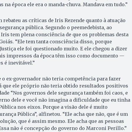
s na época ele era o manda-chuva. Mandava em tudo.”
rebateu as críticas de Iris Rezende quanto à atuação
 segurança pública. Segundo o peemedebista, ao
, Iris tem plena consciência de que os problemas desta
Goiás. “Ele tem tanta consciência disso, porque
ustiça ele foi questionado muito. E ele chegou a dizer
ais impressos da época têm isso como documento —
 é inevitável.”
 o ex-governador não teria competência para fazer
 já que ele próprio não teria obtido resultados positivos
dade “Nos governos dele segurança também foi caos, e
erno dele e você não imagina a dificuldade que eu tinha
Pública nos eixos. Porque a visão dele é muito
rança Pública”, alfinetou. “Ele acha que não, que é um
olução, que é assim mesmo. Ele acha que as pessoas
Essa não é concepção do governo do Marconi Perillo.”