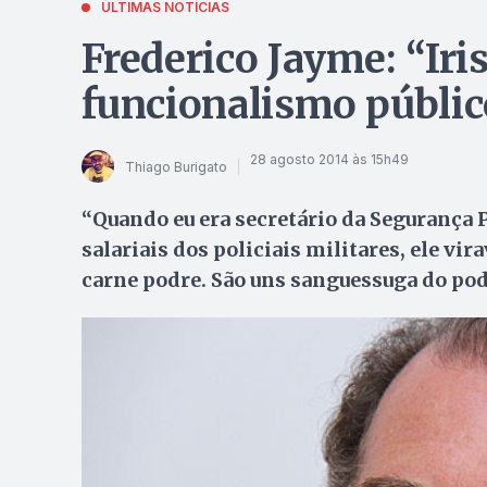
ÚLTIMAS NOTÍCIAS
Frederico Jayme: “Iri
funcionalismo públic
28 agosto 2014 às 15h49
Thiago Burigato
“Quando eu era secretário da Segurança P
salariais dos policiais militares, ele vir
carne podre. São uns sanguessuga do pode