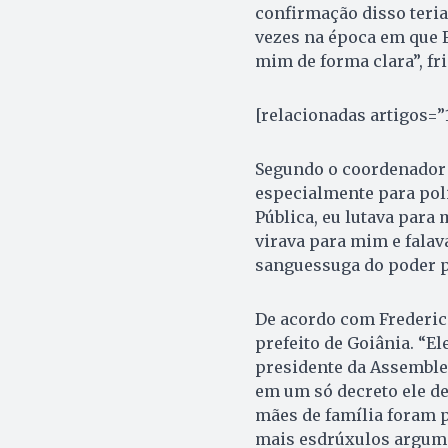
confirmação disso teria
vezes na época em que F
mim de forma clara”, fri
[relacionadas artigos=”
Segundo o coordenador 
especialmente para poli
Pública, eu lutava para 
virava para mim e falava
sanguessuga do poder pú
De acordo com Frederico
prefeito de Goiânia. “El
presidente da Assembleia
em um só decreto ele de
mães de família foram p
mais esdrúxulos argumen