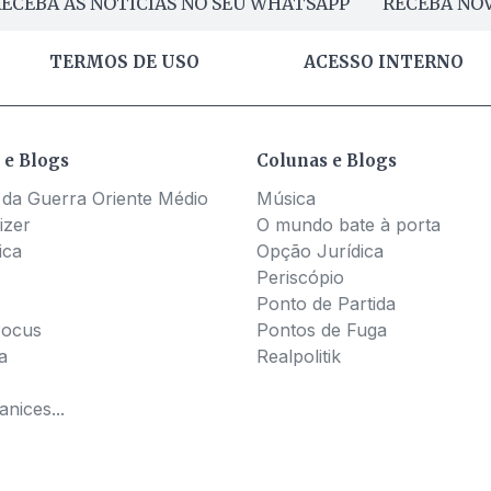
ECEBA AS NOTÍCIAS NO SEU WHATSAPP
RECEBA NOV
TERMOS DE USO
ACESSO INTERNO
 e Blogs
Colunas e Blogs
 da Guerra Oriente Médio
Música
izer
O mundo bate à porta
ica
Opção Jurídica
Periscópio
Ponto de Partida
Pocus
Pontos de Fuga
a
Realpolitik
nices...