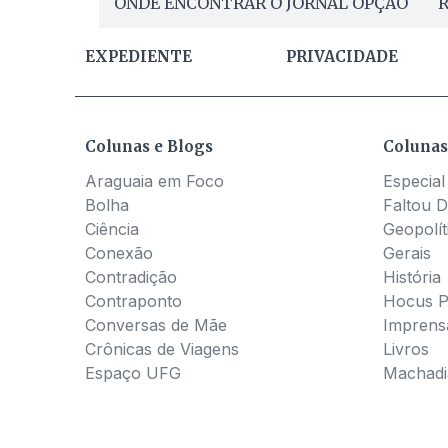
ONDE ENCONTRAR O JORNAL OPÇÃO
R
EXPEDIENTE
PRIVACIDADE
Colunas e Blogs
Colunas
Araguaia em Foco
Especial
Bolha
Faltou D
Ciência
Geopolít
Conexão
Gerais
Contradição
História
Contraponto
Hocus 
Conversas de Mãe
Imprens
Crônicas de Viagens
Livros
Espaço UFG
Machadia