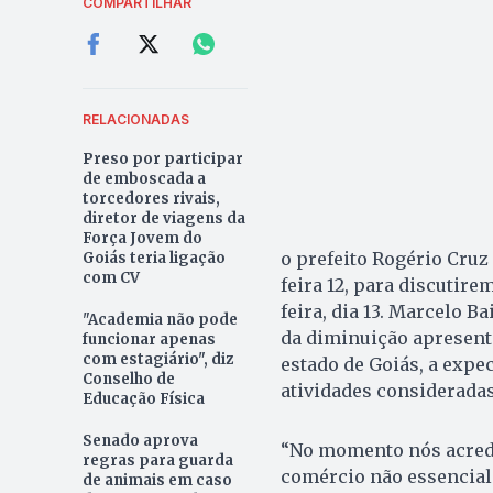
COMPARTILHAR
RELACIONADAS
Preso por participar
de emboscada a
torcedores rivais,
diretor de viagens da
Força Jovem do
o prefeito Rogério Cruz
Goiás teria ligação
com CV
feira 12, para discutir
feira, dia 13. Marcelo B
"Academia não pode
da diminuição apresenta
funcionar apenas
com estagiário", diz
estado de Goiás, a expe
Conselho de
atividades consideradas
Educação Física
Senado aprova
“No momento nós acredi
regras para guarda
comércio não essencial.
de animais em caso