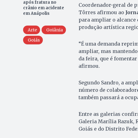
após fratura no
Coordenador-geral de pr
crânio em acidente
Tôrres afirmou ao
Jorn
em Anápolis
para ampliar o alcance 
produção artística regi
Arte
Goiânia
Goiás
“É uma demanda reprimi
ampliar, mas mantendo 
da feira, que é fomenta
afirmou.
Segundo Sandro, a ampl
número de colaboradores
também passará a ocupar 
Entre as galerias confi
Galeria Marília Razuk, 
Goiás e do Distrito Fede