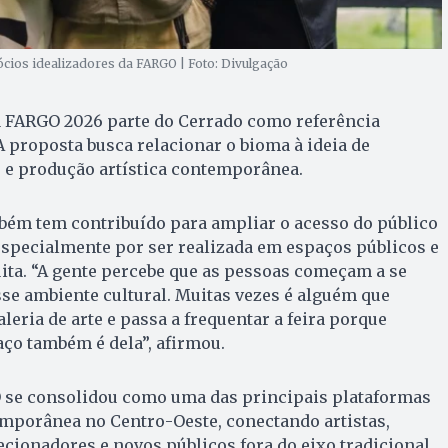
ócios idealizadores da FARGO | Foto: Divulgação
da FARGO 2026 parte do Cerrado como referência
 A proposta busca relacionar o bioma à ideia de
e e produção artística contemporânea.
mbém tem contribuído para ampliar o acesso do público
especialmente por ser realizada em espaços públicos e
ta. “A gente percebe que as pessoas começam a se
sse ambiente cultural. Muitas vezes é alguém que
eria de arte e passa a frequentar a feira porque
ço também é dela”, afirmou.
O se consolidou como uma das principais plataformas
emporânea no Centro-Oeste, conectando artistas,
lecionadores e novos públicos fora do eixo tradicional