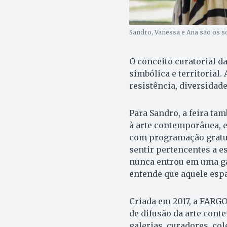
Sandro, Vanessa e Ana são os s
O conceito curatorial 
simbólica e territorial.
resistência, diversidad
Para Sandro, a feira ta
à arte contemporânea, 
com programação gratui
sentir pertencentes a e
nunca entrou em uma gal
entende que aquele espa
Criada em 2017, a FARG
de difusão da arte cont
galerias, curadores, co